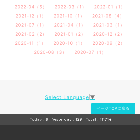
2022-04（5）
2022-03（1）
2022-01（1）
2021-12（1）
2021-10（1）
2021-08（4）
2021-07（1）
2021-04（1）
2021-03（1）
2021-02（2）
2021-01（2）
2020-12（2）
2020-11（1）
2020-10（1）
2020-09（2）
2020-08（3）
2020-07（1）
Select Language
▼
ページTOPに戻る
Today :
9
| Yesterday :
129
| Total :
111714