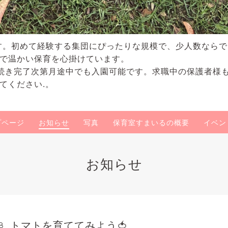
す。初めて経験する集団にぴったりな規模で、少人数なら
で温かい保育を心掛けています。
続き完了次第月途中でも入園可能です。求職中の保護者様
てください.。
プページ
お知らせ
写真
保育室すまいるの概要
イベン
お知らせ
トマトを育ててみよう🍅
8