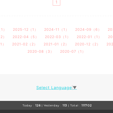
1
（1）
2025-12（1）
2024-11（1）
2024-09（6）
20
（2）
2022-04（5）
2022-03（1）
2022-01（1）
20
（1）
2021-02（2）
2021-01（2）
2020-12（2）
20
2020-08（3）
2020-07（1）
Select Language
▼
Today :
126
| Yesterday :
113
| Total :
111702