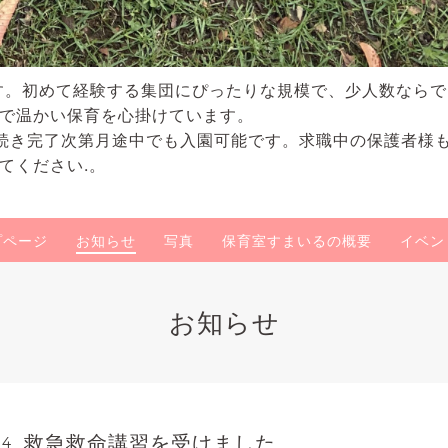
す。初めて経験する集団にぴったりな規模で、少人数なら
で温かい保育を心掛けています。
続き完了次第月途中でも入園可能です。求職中の保護者様
てください.。
プページ
お知らせ
写真
保育室すまいるの概要
イベン
お知らせ
救急救命講習を受けました
04